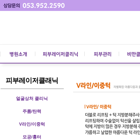
피부레이저클래닉
얼굴상처 클리닉
주름/탄력
V라인/이중턱
모공/흉터