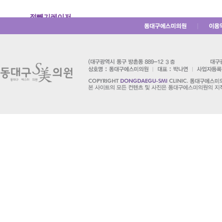
점빼기레이저
｜
한관종레이저