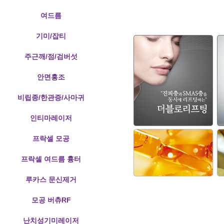
여드름
기미/잡티
주근깨/점/검버섯
안면홍조
비립종/한관증/사마귀
인티마레이저
프락셀 모공
프락셀 여드름 흉터
루카스 문신제거
모공 버츄RF
난치성기미레이저